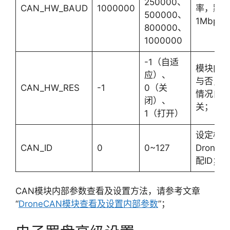
250000、
CAN_HW_BAUD
1000000
率，默
500000、
1Mbps
800000、
1000000
-1（自适
模块内
应）、
与否，-
CAN_HW_RES
-1
0（关
情况自
闭）、
关；
1（打开）
设定模块
CAN_ID
0
0~127
Drone
配ID；
CAN模块内部参数查看及设置方法，请参考文章
“
DroneCAN模块查看及设置内部参数
”；