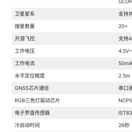
GLONA
卫星星系
支持并
搜星数量
20+
开源飞控
支持Ar
工作电压
4.5V
工作电流
50m
水平定位精度
2.5m
GNSS芯片通信
串口通
RGB三色灯驱动芯片
NCP
电子罗盘传感器
IST8
冷启动时间
26秒