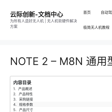
跳
至
首页
自动
云际创新-文档中心
内
为所有人造好无人机 | 无人机软硬件解决
容
方案
极简无人机教程
NOTE 2 – M8N 通
内容目录
产品概述
产品特性
采购链接
规格参数
产品尺寸