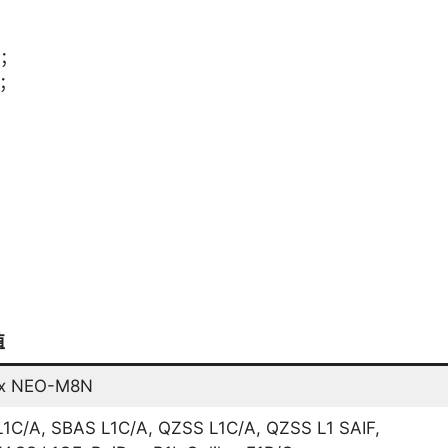
；
息；
值
ox NEO-M8N
1C/A, SBAS L1C/A, QZSS L1C/A, QZSS L1 SAIF,