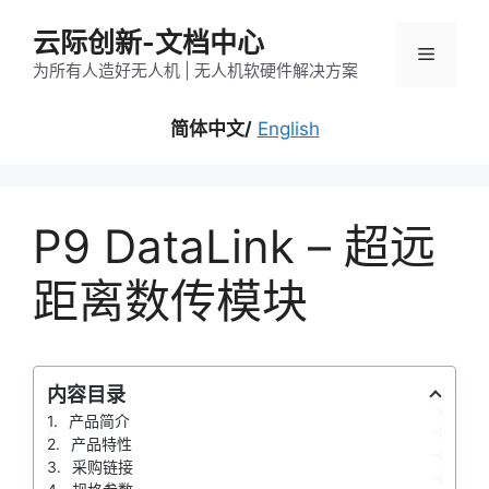
跳
云际创新-文档中心
至
菜
内
为所有人造好无人机 | 无人机软硬件解决方案
容
单
简体中文/
English
P9 DataLink – 超远
距离数传模块
内容目录
产品简介
产品特性
采购链接