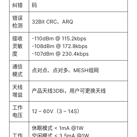
纠错
码
错误
32Bit CRC、ARQ
检测
接收
-110dBm @ 115.2kbps
灵敏
-108dBm @ 172.8kbps
度
-107dBm @ 230.4kbps
通信
点对点、点对多、MESH组网
模式
天线
产品天线3DBi，用户可更换天线
增益
工作
12 – 60V（3 – 14S）
电压
休眠模式 < 1mA @1W
工作
空闲模式 < 3.5mA @1W