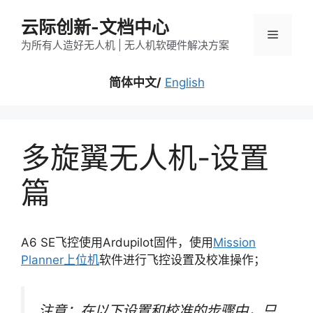
跳
云际创新-文档中心
至
菜
内
为所有人造好无人机 | 无人机软硬件解决方案
容
单
简体中文/
English
多旋翼无人机-设置
篇
A6 SE飞控使用Ardupilot固件，使用
Mission
Planner上位机
软件进行飞控设置及校准操作；
注意：在以下设置和校准的步骤中，只