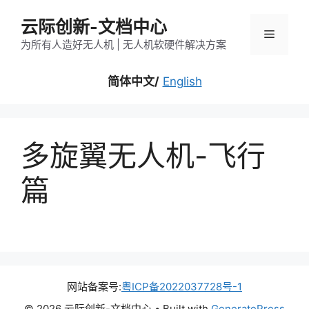
跳
云际创新-文档中心
至
菜
内
为所有人造好无人机 | 无人机软硬件解决方案
容
单
简体中文/
English
多旋翼无人机-飞行
篇
网站备案号:
粤ICP备2022037728号-1
© 2026 云际创新-文档中心
• Built with
GeneratePress